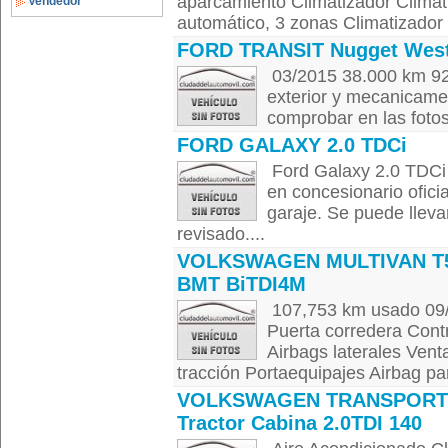
aparcamiento Climatizador Climat
Vendedor
automático, 3 zonas Climatizador 
FORD TRANSIT Nugget West
03/2015 38.000 km 92
exterior y mecanicame
comprobar en las fotos.
FORD GALAXY 2.0 TDCi
Ford Galaxy 2.0 TDCi e
en concesionario ofic
garaje. Se puede lleva
revisado....
VOLKSWAGEN MULTIVAN T5
BMT BiTDI4M
107,753 km usado 09/
Puerta corredera Contr
Airbags laterales Ven
tracción Portaequipajes Airbag par
VOLKSWAGEN TRANSPORT
Tractor Cabina 2.0TDI 140