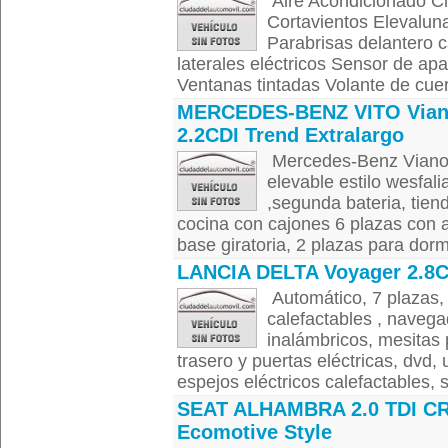
Aire Acondicionado Cl
Cortavientos Elevaluna
Parabrisas delantero 
laterales eléctricos Sensor de ap
Ventanas tintadas Volante de cuer
MERCEDES-BENZ VITO Via
2.2CDI Trend Extralargo
Mercedes-Benz Viano 
elevable estilo wesfali
,segunda bateria, tien
cocina con cajones 6 plazas con a
base giratoria, 2 plazas para dormir
LANCIA DELTA Voyager 2.8
Automático, 7 plazas, 
calefactables , navegad
inalámbricos, mesitas 
trasero y puertas eléctricas, dvd, 
espejos eléctricos calefactables, s
SEAT ALHAMBRA 2.0 TDI C
Ecomotive Style