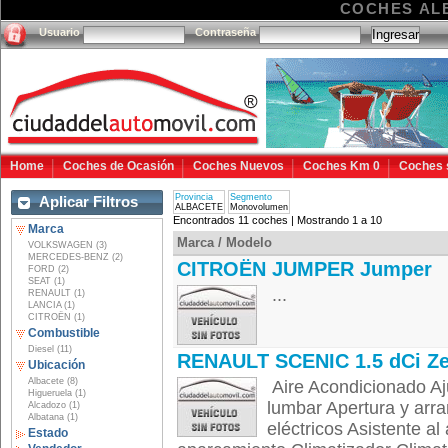
COCHES AL
Usuario
Contraseña
Home
Coches de Ocasión
Coches Nuevos
Coches Km 0
Coches 
Provincia
Segmento
Aplicar Filtros
ALBACETE
Monovolumen
Encontrados 11 coches | Mostrando 1 a 10
Marca
Marca / Modelo
VOLKSWAGEN (3)
MERCEDES-BENZ (2)
CITROËN JUMPER Jumper
FORD (2)
SEAT (1)
...
RENAULT (1)
LANCIA (1)
CITROËN (1)
Combustible
Diesel (11)
RENAULT SCENIC 1.5 dCi Z
Ubicación
Albacete (8)
Aire Acondicionado Aju
Higueruela (1)
lumbar Apertura y arra
Alcadozo (1)
Albatana (1)
eléctricos Asistente a
Estado