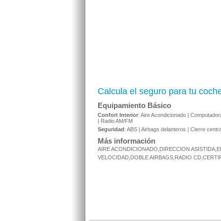
Calcula el seguro para tu coch
Equipamiento Básico
Confort Interior
: Aire Acondicionado | Computadora
| Radio AM/FM
Seguridad
: ABS | Airbags delanteros | Cierre centra
Más información
AIRE ACONDICIONADO,DIRECCION ASISTIDA
VELOCIDAD,DOBLE AIRBAGS,RADIO CD,CERTIF