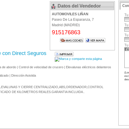
Datos del Vendedor
Con
AUTOMOVILES LIÑAN
Tu
Paseo De La Esparanza, 7
Madrid (MADRID)
Tu
915176863
Tu
Tu
e con Direct Seguros
 de abordo | Control de velocidad de crucero | Elevalunas eléctricos delanteros
(Los
lizado | Dirección Asistida
exc
des
,ELEVALUNAS Y CIERRE CENTRALIZADO,ABS,ORDENADOR,CONTROL
ICADO DE KILOMETROS REALES.GARANTIA INCLUIDA..