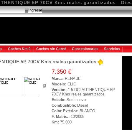
THENTIQUE 5P 70CV Kms reales garantizados - Diese
os
Coches Km 0
Coches sin Carné
Concesionarios
Servicios
NTIQUE 5P 70CV Kms reales garantizados
7.350 €
Marca:
RENAULT
Modelo:
CLIO
Versión:
1.5 DCI AUTHENTIQUE 5P
70CV Kms reales garantizados
Estado:
Seminuevo
Combustible:
Diesel
Color Exterior:
BLANCO
F. Matric.:
10/2008
Km:
75.000