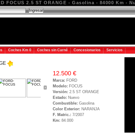
D FOCUS 2.5 ST ORANGE - Gasolina - 84000 Km - N
os
Coches Km 0
Coches sin Carné
Concesionarios
Servicios
NGE
12.500 €
Marca:
FORD
Modelo:
FOCUS
Versión:
2.5 ST ORANGE
Estado:
Nuevo
Combustible:
Gasolina
Color Exterior:
NARANJA
F. Matric.:
7/2007
Km:
84.000