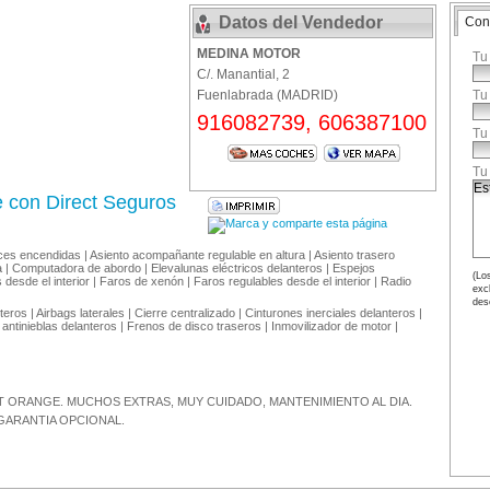
Datos del Vendedor
Con
MEDINA MOTOR
Tu
C/. Manantial, 2
Fuenlabrada (MADRID)
Tu
916082739, 606387100
Tu
Tu
e con Direct Seguros
uces encendidas | Asiento acompañante regulable en altura | Asiento trasero
a | Computadora de abordo | Elevalunas eléctricos delanteros | Espejos
(Los
 desde el interior | Faros de xenón | Faros regulables desde el interior | Radio
exc
des
teros | Airbags laterales | Cierre centralizado | Cinturones inerciales delanteros |
 antinieblas delanteros | Frenos de disco traseros | Inmovilizador de motor |
-----2.5 ST ORANGE. MUCHOS EXTRAS, MUY CUIDADO, MANTENIMIENTO AL DIA.
GARANTIA OPCIONAL.