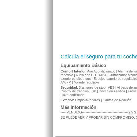
Calcula el seguro para tu coch
Equipamiento Básico
Confort Interior
: Aire Acondicionado | Alarma de l
rebatible | Audio con CD - MP3 | Climatizador bizon
exteriores eléctricos | Espejos exteriores regulables
AM/FM | Volante regulable
Seguridad
: 3ra. luces de stop | ABS | Airbags delan
Control de tracción ESP | Dirección Asistida | Faros
Llave codificada
Exterior
: Limpia/lava faros | Llantas de Aleación
Más información
-----VENDIDO---------------------------------
SE PUEDE VER Y PROBAR SIN COMPROMISO. 