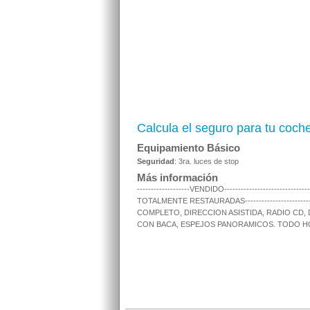
Calcula el seguro para tu coch
Equipamiento Básico
Seguridad
: 3ra. luces de stop
Más información
-------------------VENDIDO---------------------------
TOTALMENTE RESTAURADAS----------------------
COMPLETO, DIRECCION ASISTIDA, RADIO CD
CON BACA, ESPEJOS PANORAMICOS. TODO HOM