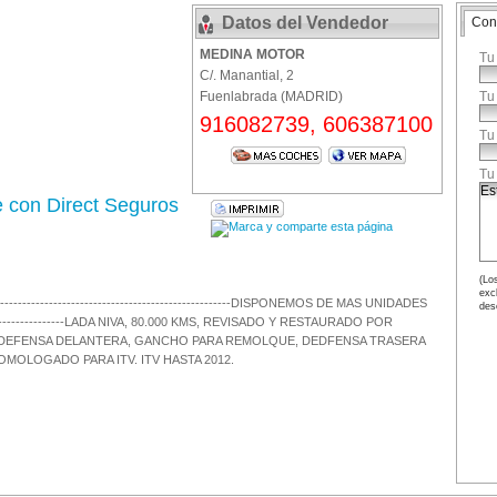
Datos del Vendedor
Con
MEDINA MOTOR
Tu
C/. Manantial, 2
Fuenlabrada (MADRID)
Tu
916082739, 606387100
Tu
Tu
e con Direct Seguros
(Los
exc
--------------------------------------------------------DISPONEMOS DE MAS UNIDADES
des
----------------LADA NIVA, 80.000 KMS, REVISADO Y RESTAURADO POR
, DEFENSA DELANTERA, GANCHO PARA REMOLQUE, DEDFENSA TRASERA
OLOGADO PARA ITV. ITV HASTA 2012.