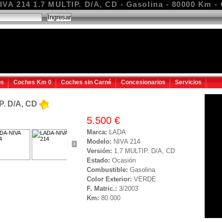
VA 214 1.7 MULTIP. D/A, CD - Gasolina - 80000 Km -
os
Coches Km 0
Coches sin Carné
Concesionarios
Servicios
P. D/A, CD
5.500 €
Marca:
LADA
Modelo:
NIVA 214
Versión:
1.7 MULTIP. D/A, CD
Estado:
Ocasión
Combustible:
Gasolina
Color Exterior:
VERDE
F. Matric.:
3/2003
Km:
80.000